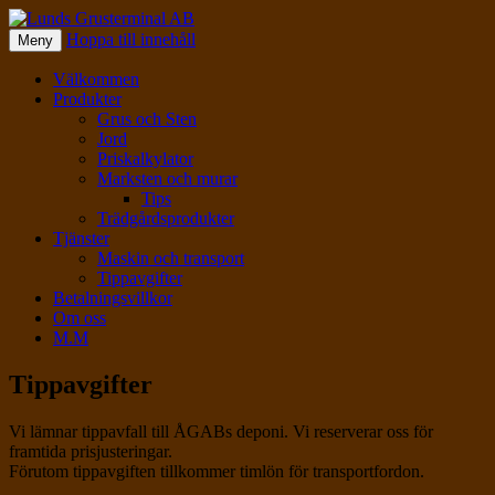
Hoppa till innehåll
Meny
Lunds Grusterminal AB
Välkommen
Produkter
Grus och Sten
Jord
Priskalkylator
Marksten och murar
Tips
Trädgårdsprodukter
Tjänster
Maskin och transport
Tippavgifter
Betalningsvillkor
Om oss
M.M
Tippavgifter
Vi lämnar tippavfall till ÅGABs deponi. Vi reserverar oss för
framtida prisjusteringar.
Förutom tippavgiften tillkommer timlön för transportfordon.