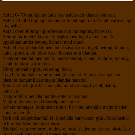
Asfalt 0- 70 mg/ kg används i ny asfalt och klassas som ren.
Asfalt 70- 300 mg/ kg används som bärlager och får inte värmas upp
i ny asfalt
Asfalt över 300mg/ kg offereras och mottagning hänvisas.
Betong får innehålla armeringsjärn men inget annat som är
uppräknat under betong blandat med annat.
Asfalt/betong blandat med annat såsom jord, tegel, betong, klinker,
kakel, porslin, trä, plast o.s.v. klassas som blandat.
Material blandat med annat, inert material, schakt, matjord, betong,
asfalt,trä,plast, skrot m.m.
Får ej innehålla gips, isolering, däck.
Tegel får innehålla mindre mängd cement. Finns det annat som
plast,trä m.m.är klassningen blandat material.
Ren sand och grus får innehålla mindre mängd asfalt,plattor,
kantsten.
Matjord får innehålla mindre rötter och annat.
Matjord blandat med övervägande annat.
Schakt mottages, dokument krävs. Får inte innehålla matjord eller
annat material.
Park och trädgårdsavfall får innehålla barrväxter, gräs, frukt,buskar
och rötter. Men inte plastpåsar.
Ris skall vara rent grovt trädris, ej buskar eller annat t.ex. plastpåsar.
Stock skall vara i max 3 meters längder